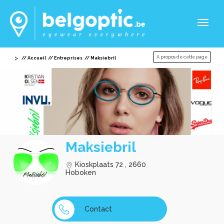
Toggl
naviga
A propos de cette page
Accueil
Entreprises
Maksiebril
Maksiebril
Kioskplaats 72 , 2660
Hoboken
Contact