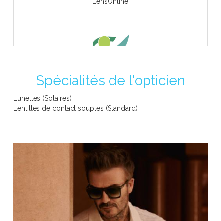
LensOnline
Spécialités de l'opticien
RIZIV -erkend opticien
Lunettes (Solaires)
Lentilles de contact souples (Standard)
WEEK VAN HET ZIEN - SEMAINE DE LA VISION