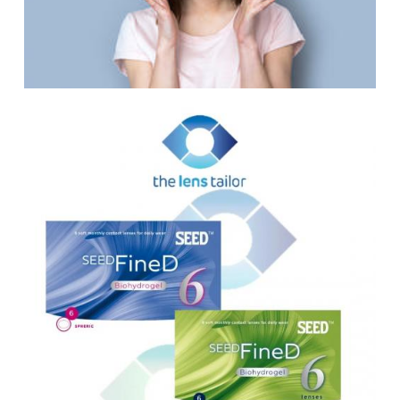
eclipsbril zonsverduistering
GIORGIO ARMANI eyewear
GUCCI eyewear