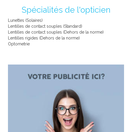
Spécialités de l'opticien
CARRERA EYEWEAR
Lunettes (Solaires)
Lentilles de contact souples (Standard)
Lentilles de contact souples (Dehors de la norme)
Lentilles rigides (Dehors de la norme)
Optometrie
DAVID BECKHAM EYEWEAR
DOLCE & GABBANA