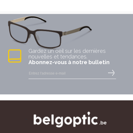
Marc O'Polo Eyewear
Gardez un oeil sur les dernières
nouvelles et tendances.
Abonnez-vous à notre bulletin
Maui Jim