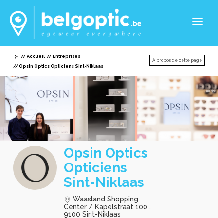
Toggl
naviga
Accueil
Entreprises
A propos de cette page
Opsin Optics Opticiens Sint-Niklaas
Opsin Optics
Opticiens
Sint-Niklaas
Waasland Shopping
Center / Kapelstraat 100 ,
9100 Sint-Niklaas