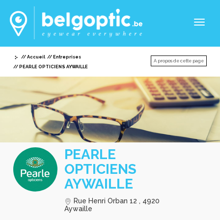
Toggl
naviga
Accueil
Entreprises
A propos de cette page
PEARLE OPTICIENS AYWAILLE
PEARLE
OPTICIENS
AYWAILLE
Rue Henri Orban 12 , 4920
Aywaille