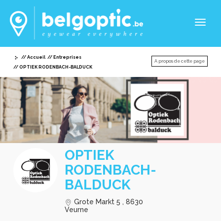
Toggl
naviga
Accueil
Entreprises
A propos de cette page
OPTIEK RODENBACH-BALDUCK
OPTIEK
RODENBACH-
BALDUCK
Grote Markt 5 , 8630
Veurne