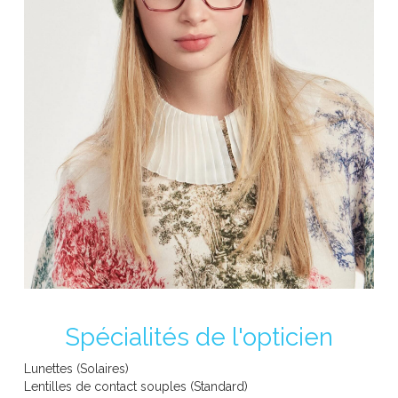
BOLON EYEWEAR
CARVEN Eyewear
CHOPARD EYEWEAR
Spécialités de l'opticien
Lunettes (Solaires)
Lentilles de contact souples (Standard)