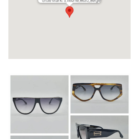
Grote Markt 5,Veurne,8630,,België