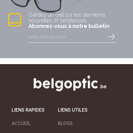
Gardez un oeil sur les dernières
nouvelles et tendances.
Abonnez-vous à notre bulletin
MARC CAIN eyewear
MASAO Eyewear
LIENS RAPIDES
LIENS UTILES
ACCUEIL
BLOGS