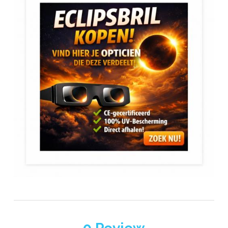
INAMI - opticien reconnu
IYOKO-INYAKE
JULBO