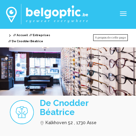
Toggl
naviga
Accueil
Entreprises
A propos de cette page
De Cnodder Béatrice
De Cnodder
Béatrice
Kalkhoven 52 , 1730 Asse