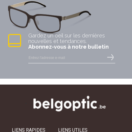
Gardez un oeil sur les dernières
nouvelles et tendances.
Abonnez-vous à notre bulletin
LIENS RAPIDES
LIENS UTILES