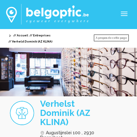
Toggl
naviga
Accueil
Entreprises
A propos de cette page
Verhelst Dominik (AZ KLINA)
Verhelst
Dominik (AZ
KLINA)
Augustijnslei 100 , 2930