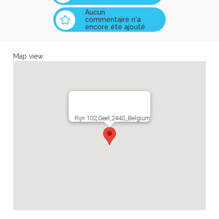
Aucun
commentaire n'a
encore été ajouté
Map view
Rijn 102,Geel,2440,,Belgium