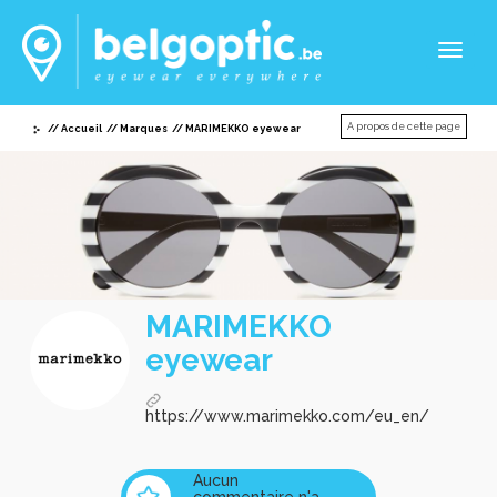
Toggl
naviga
A propos de cette page
Accueil
Marques
MARIMEKKO eyewear
MARIMEKKO
eyewear
https://www.marimekko.com/eu_en/
Aucun
commentaire n'a