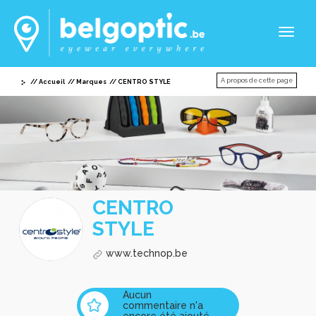
Toggl
naviga
A propos de cette page
Accueil
Marques
CENTRO STYLE
CENTRO
STYLE
www.technop.be
Aucun
commentaire n'a
encore été ajouté