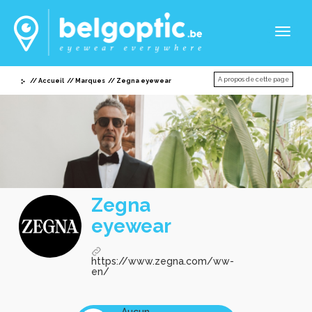
Toggl
naviga
A propos de cette page
Accueil
Marques
Zegna eyewear
Zegna
eyewear
https://www.zegna.com/ww-
en/
Aucun