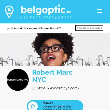
Toggl
naviga
A propos de cette page
Accueil
Marques
Robert Marc NYC
Robert Marc
NYC
https://www.rmnyc.com/
Aucun
commentaire n'a
encore été ajouté