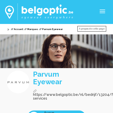
Toggl
naviga
A propos de cette page
Accueil
Marques
Parvum Eyewear
Parvum
Eyewear
https://www.belgoptic.be/nl/bedrijf/13204/f
services
Aucun