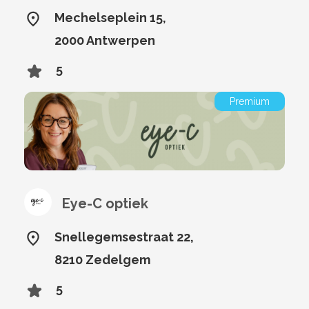
Mechelseplein 15,
2000 Antwerpen
5
Premium
Eye-C optiek
Snellegemsestraat 22,
8210 Zedelgem
5