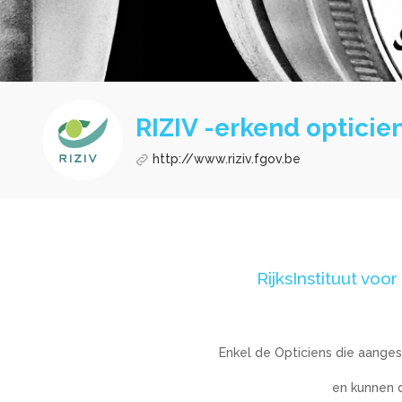
RIZIV -erkend opticie
http://www.riziv.fgov.be
RijksInstituut voo
Enkel de Opticiens die aanges
en kunnen 