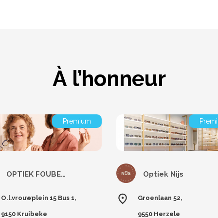
À l’honneur
Premium
Prem
OPTIEK FOUBERT
Optiek Nijs
O.l.vrouwplein 15 Bus 1,
Groenlaan 52,
9150 Kruibeke
9550 Herzele