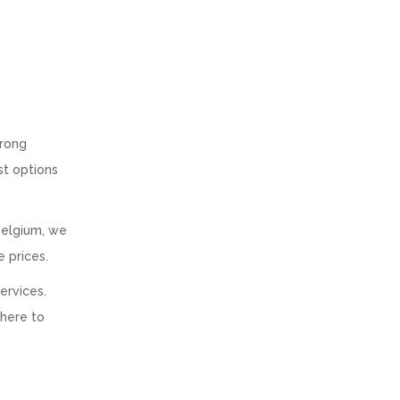
trong
st options
Belgium, we
e prices.
ervices.
 here to