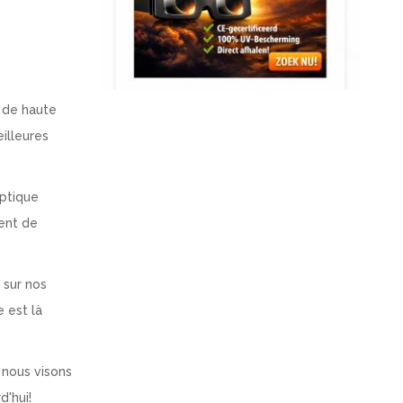
s de haute
eilleures
ptique
tent de
 sur nos
 est là
 nous visons
d'hui!