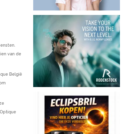
iensten.
zien van de
ique België
 om
ze
 Optique