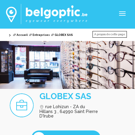
Toggl
naviga
A propos de cette page
Accueil
Entreprises
GLOBEX SAS
GLOBEX SAS
rue Lohizun - ZA du
Hillans 3 , 64990 Saint Pierre
D'Irube