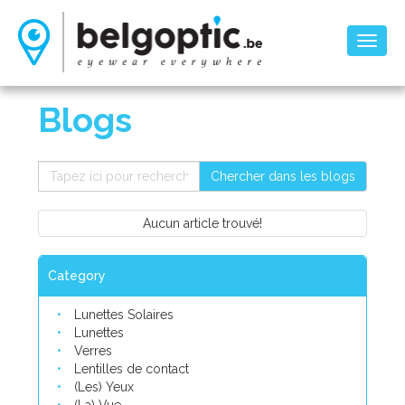
Toggl
naviga
Blogs
Chercher dans les blogs
Aucun article trouvé!
Category
Lunettes Solaires
Lunettes
Verres
Lentilles de contact
(Les) Yeux