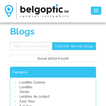
Toggl
naviga
Blogs
Chercher dans les blogs
Aucun article trouvé!
Category
Lunettes Solaires
Lunettes
Verres
Lentilles de contact
(Les) Yeux