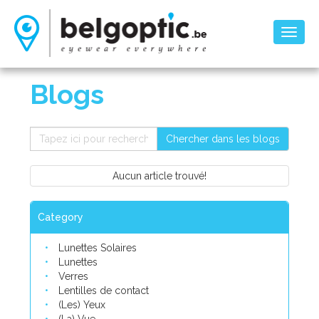
Toggl
naviga
Blogs
Chercher dans les blogs
Aucun article trouvé!
Category
Lunettes Solaires
Lunettes
Verres
Lentilles de contact
(Les) Yeux