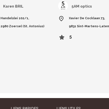
Karen BRIL
5AM optics
Handelslei 102/1,
Xavier De Cocklaan 73,
2980 Zoersel (St. Antonius)
9831 Sint-Martens-Late
5
LIENS RAPIDES
LIENS UTILES