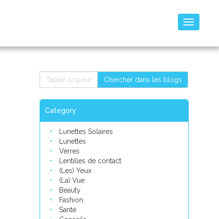
Toggle
navigatio
Chercher dans les blogs
Category
Lunettes Solaires
Lunettes
Verres
Lentilles de contact
(Les) Yeux
(La) Vue
Beauty
Fashion
Santé