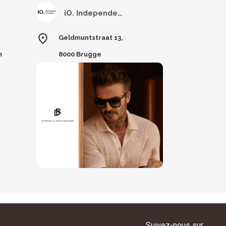
iO. Independent Opticians Brugge
Geldmuntstraat 13,
m
8000 Brugge
Suivez-nous sur