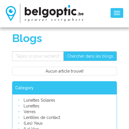
Toggl
naviga
Blogs
Chercher dans les blogs
Aucun article trouvé!
Category
Lunettes Solaires
Lunettes
Verres
Lentilles de contact
(Les) Yeux