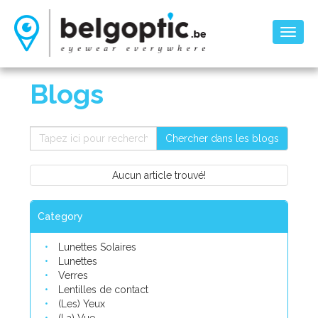
Toggl
naviga
Blogs
Chercher dans les blogs
Aucun article trouvé!
Category
Lunettes Solaires
Lunettes
Verres
Lentilles de contact
(Les) Yeux