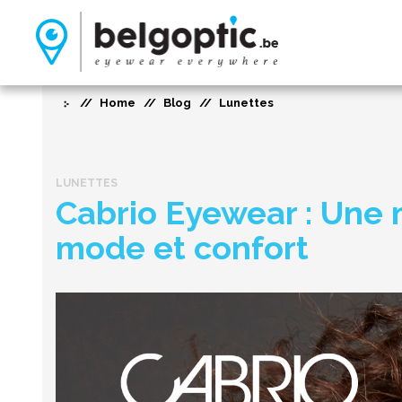
Home
Blog
Lunettes
LUNETTES
Cabrio Eyewear : Une m
mode et confort