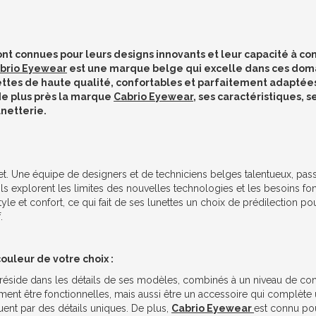
nt connues pour leurs designs innovants et leur capacité à co
brio Eyewear
est une marque belge qui excelle dans ces dom
ttes de haute qualité, confortables et parfaitement adaptées
de plus près la marque
Cabrio Eyewear
, ses caractéristiques, 
unetterie.
et. Une équipe de designers et de techniciens belges talentueux, pas
, ils explorent les limites des nouvelles technologies et les besoins fo
tyle et confort, ce qui fait de ses lunettes un choix de prédilection po
.
ouleur de votre choix :
réside dans les détails de ses modèles, combinés à un niveau de conf
ent être fonctionnelles, mais aussi être un accessoire qui complète 
uent par des détails uniques. De plus,
Cabrio Eyewear
est connu pou