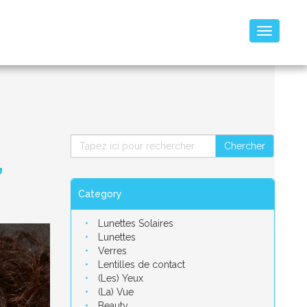
Toggle
navigatio
Chercher
,
Category
Lunettes Solaires
Lunettes
Verres
Lentilles de contact
(Les) Yeux
(La) Vue
Beauty