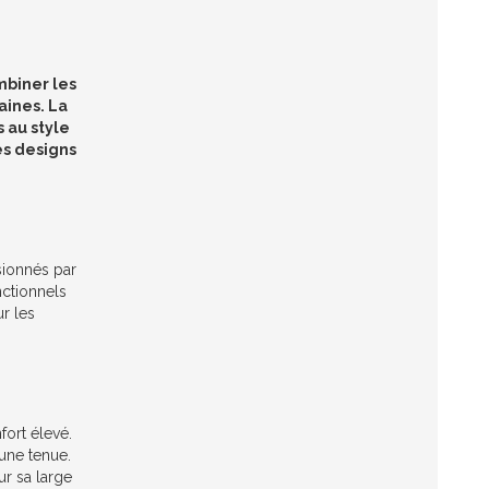
mbiner les
aines. La
 au style
ses designs
sionnés par
nctionnels
ur les
ort élevé.
une tenue.
r sa large