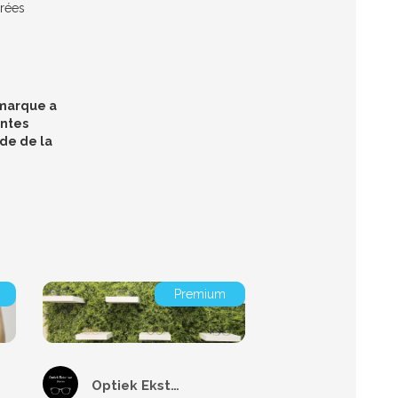
érées
 marque a
entes
de de la
Premium
Optiek Eksterlaar