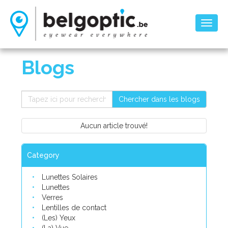
Toggl
naviga
Blogs
Chercher dans les blogs
Aucun article trouvé!
Category
Lunettes Solaires
Lunettes
Verres
Lentilles de contact
(Les) Yeux