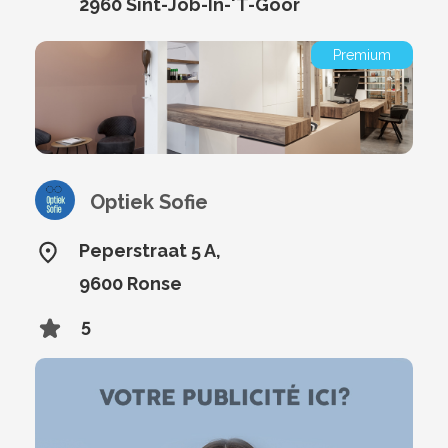
2960 Sint-Job-In-'T-Goor
Premium
Optiek Sofie
Peperstraat 5 A,
9600 Ronse
5