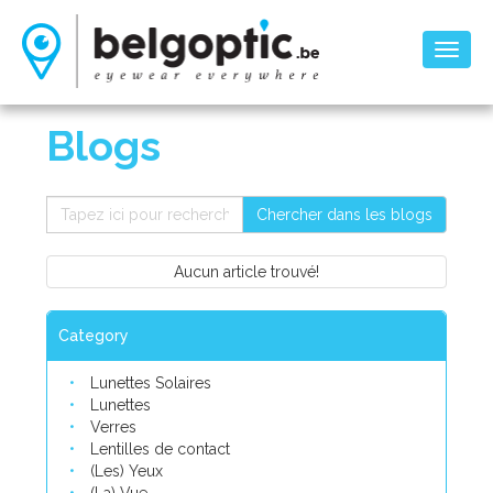
Toggl
naviga
Blogs
Chercher dans les blogs
Aucun article trouvé!
Category
Lunettes Solaires
Lunettes
Verres
Lentilles de contact
(Les) Yeux