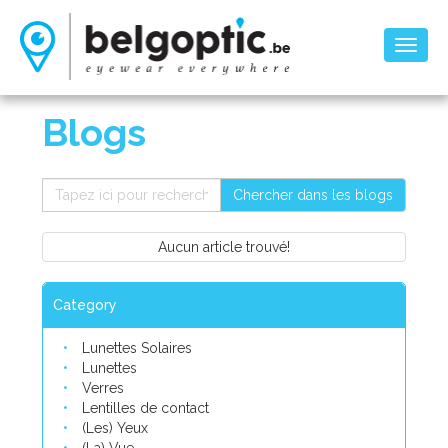
Toggl
naviga
Blogs
Chercher dans les blogs
Aucun article trouvé!
Category
Lunettes Solaires
Lunettes
Verres
Lentilles de contact
(Les) Yeux