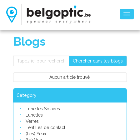
Toggl
naviga
Blogs
Chercher dans les blogs
Aucun article trouvé!
Category
Lunettes Solaires
Lunettes
Verres
Lentilles de contact
(Les) Yeux