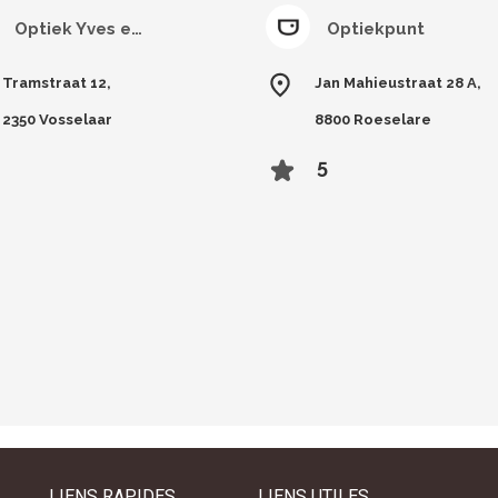
Optiek Yves en Katleen
Optiekpunt
Tramstraat 12,
Jan Mahieustraat 28 A,
2350 Vosselaar
8800 Roeselare
5
LIENS RAPIDES
LIENS UTILES