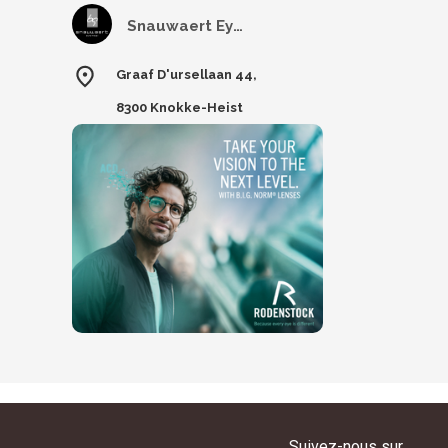
Snauwaert Eyewear
Graaf D'ursellaan 44,
8300 Knokke-Heist
Suivez-nous sur