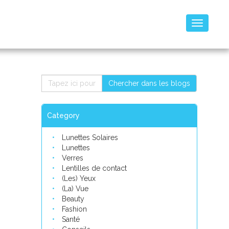
Toggle
navigatio
Chercher dans les blogs
Category
Lunettes Solaires
Lunettes
Verres
Lentilles de contact
(Les) Yeux
(La) Vue
Beauty
Fashion
Santé