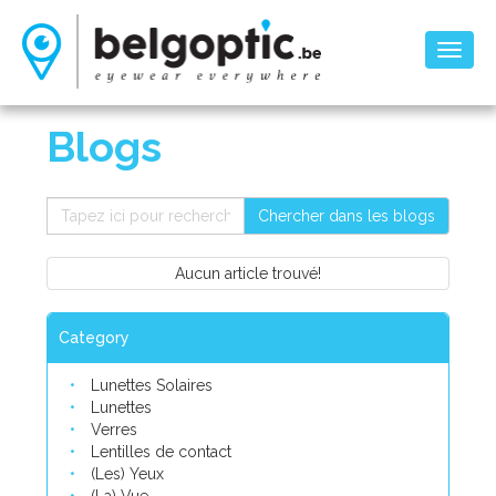
Toggl
naviga
Blogs
Chercher dans les blogs
Aucun article trouvé!
Category
Lunettes Solaires
Lunettes
Verres
Lentilles de contact
(Les) Yeux