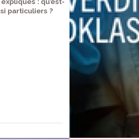
expliqués : qu’est-
i particuliers ?