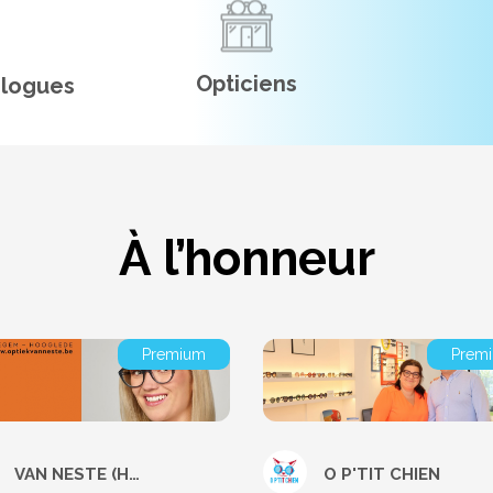
Opticiens
logues
À l’honneur
Premium
Prem
VAN NESTE (Hooglede)
O P'TIT CHIEN